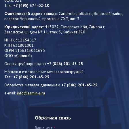
офис 521
Тел.:
+7 (495) 374-02-10
Фактический адрес завода:
Самарская область, Волжский район,
поселок Черновский, промзона СХП, лит. 3
Юридический адрес:
443022, Самарская обл, Самара г,
Заводское ш, дом № 11, этаж 3, Кабинет 320
ИНН 6312154617
КПП 631801001
ОГРН 1156313061695
ООО «Самин С»
Опоры трубопроводов
+7 (846) 201-45-25
Монтаж и изготовление металлоконструкций
Тел.:
+7 (846) 201-45-25
Обработка металла давлением
+7 (846) 201-45-25
e-mail:
info@samin-s.ru
Обратная связь
Ваше имя:
*