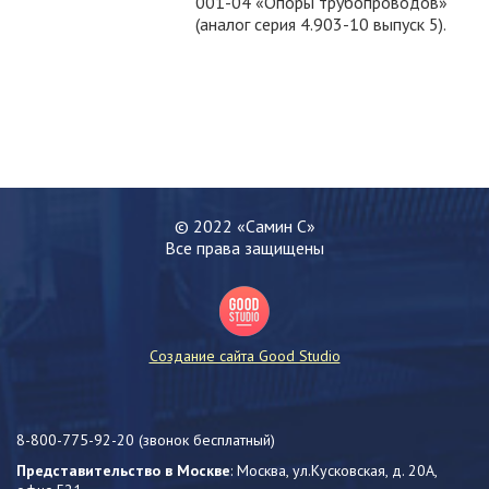
001-04 «Опоры трубопроводов»
(аналог серия 4.903-10 выпуск 5).
Обратная связь
Ваше имя:
*
Ваш телефон:
*
© 2022 «Самин С»
Все права защищены
Ваше сообщение:
Создание сайта Good Studio
8-800-775-92-20
(звонок бесплатный)
Представительство в Москве
: Москва, ул.Кусковская, д. 20А,