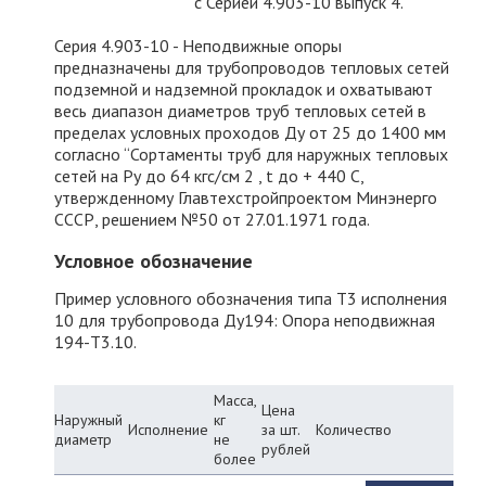
с Серией 4.903-10 выпуск 4.
Серия 4.903-10 - Неподвижные опоры
предназначены для трубопроводов тепловых сетей
подземной и надземной прокладок и охватывают
весь диапазон диаметров труб тепловых сетей в
пределах условных проходов Ду от 25 до 1400 мм
согласно “Сортаменты труб для наружных тепловых
сетей на Ру до 64 кгс/см 2 , t до + 440 С,
утвержденному Главтехстройпроектом Минэнерго
СССР, решением №50 от 27.01.1971 года.
Условное обозначение
Пример условного обозначения типа Т3 исполнения
10 для трубопровода Ду194: Опора неподвижная
194-Т3.10.
Масса,
Цена
Наружный
кг
Исполнение
за шт.
Количество
диаметр
не
рублей
более