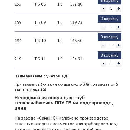
В корзину
133
Т 3.08
1.0
132.80
-
+
В корзину
159
Т 3.09
1.0
139.23
-
+
В корзину
194
Т 3.10
1.0
148.30
-
+
В корзину
219
Т 3.11
1.0
154.94
-
+
Цены указаны с учетом НДС
При заказе от
3-х тонн
скидка около
3%
, при заказе от
5
тонн
- скидка
5%
Обратная связь
Неподвижная опора для труб
теплоснабжения ППУ ПЭ на водопроводе,
Ваше имя:
*
цена
На заводе «Самин С» налажено производство
стальных опорных элементов для трубопроводов,
Ваш телефон:
*
которые выполняются из углеродистой или